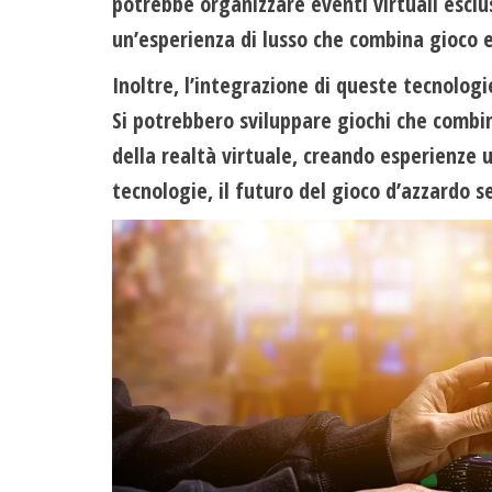
potrebbe organizzare eventi virtuali esclusi
un’esperienza di lusso che combina gioco e
Inoltre, l’integrazione di queste tecnolo
Si potrebbero sviluppare giochi che combin
della realtà virtuale, creando esperienze 
tecnologie, il futuro del gioco d’azzardo s