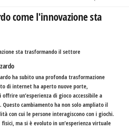
rdo come l'innovazione sta
azione sta trasformando il settore
zzardo
azzardo ha subito una profonda trasformazione
nto di internet ha aperto nuove porte,
i offrire un’esperienza di gioco accessibile a
o. Questo cambiamento ha non solo ampliato il
tà con cui le persone interagiscono con i giochi.
 fisici, ma si è evoluto in un’esperienza virtuale