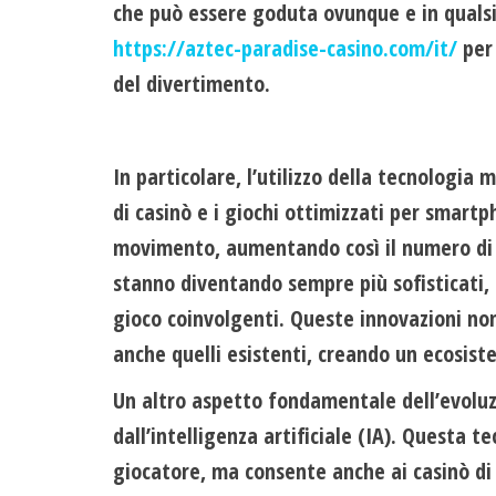
che può essere goduta ovunque e in quals
https://aztec-paradise-casino.com/it/
per 
del divertimento.
In particolare, l’utilizzo della tecnologia 
di casinò e i giochi ottimizzati per smart
movimento, aumentando così il numero di se
stanno diventando sempre più sofisticati, 
gioco coinvolgenti. Queste innovazioni no
anche quelli esistenti, creando un ecosist
Un altro aspetto fondamentale dell’evolu
dall’intelligenza artificiale (IA). Questa t
giocatore, ma consente anche ai casinò di