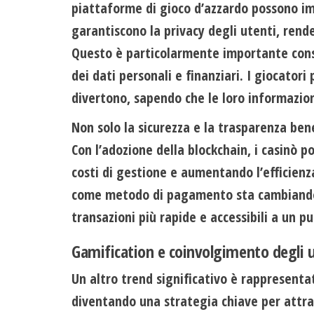
piattaforme di gioco d’azzardo possono i
garantiscono la privacy degli utenti, ren
Questo è particolarmente importante consi
dei dati personali e finanziari. I giocatori
divertono, sapendo che le loro informazion
Non solo la sicurezza e la trasparenza bene
Con l’adozione della blockchain, i casinò p
costi di gestione e aumentando l’efficienza.
come metodo di pagamento sta cambiando 
transazioni più rapide e accessibili a un p
Gamification e coinvolgimento degli 
Un altro trend significativo è rappresent
diventando una strategia chiave per attra