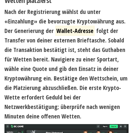
Wetten platzierst
Nach der Registrierung wählst du unter
«Einzahlung» die bevorzugte Kryptowährung aus.
Der Generierung der
Wallet-Adresse
folgt der
Transfer von deiner externen Brieftasche. Sobald
die Transaktion bestätigt ist, steht das Guthaben
für Wetten bereit. Navigiere zu einer Sportart,
wähle eine Quote und gib den Einsatz in deiner
Kryptowährung ein. Bestätige den Wettschein, um
die Platzierung abzuschließen.
Die erste Krypto-
Wette
erfordert Geduld bei der
Netzwerkbestätigung; überprüfe nach wenigen
Minuten deine offenen Wetten.