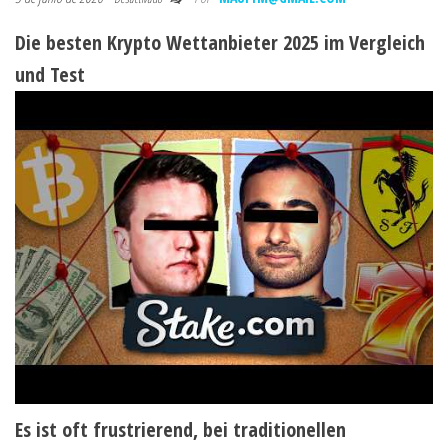
Die besten Krypto Wettanbieter 2025 im Vergleich
und Test
Es ist oft frustrierend, bei traditionellen