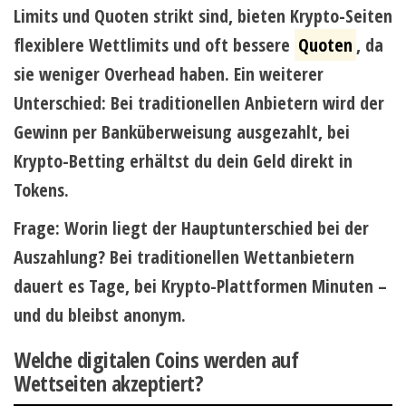
Limits und Quoten strikt sind, bieten Krypto-Seiten
flexiblere Wettlimits und oft bessere
Quoten
, da
sie weniger Overhead haben. Ein weiterer
Unterschied: Bei traditionellen Anbietern wird der
Gewinn per Banküberweisung ausgezahlt, bei
Krypto-Betting erhältst du dein Geld direkt in
Tokens.
Frage: Worin liegt der Hauptunterschied bei der
Auszahlung?
Bei traditionellen Wettanbietern
dauert es Tage, bei Krypto-Plattformen Minuten –
und du bleibst anonym.
Welche digitalen Coins werden auf
Wettseiten akzeptiert?