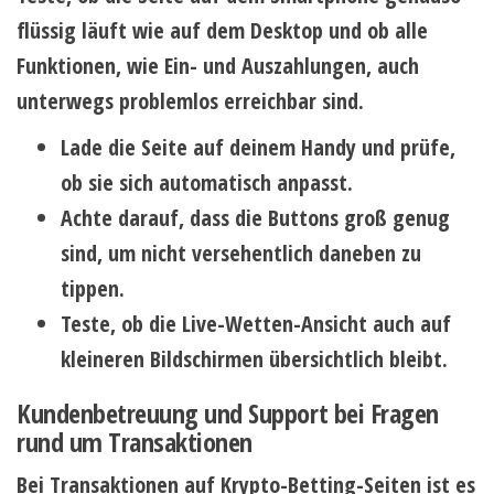
flüssig läuft wie auf dem Desktop und ob alle
Funktionen, wie Ein- und Auszahlungen, auch
unterwegs problemlos erreichbar sind.
Lade die Seite auf deinem Handy und prüfe,
ob sie sich automatisch anpasst.
Achte darauf, dass die Buttons groß genug
sind, um nicht versehentlich daneben zu
tippen.
Teste, ob die Live-Wetten-Ansicht auch auf
kleineren Bildschirmen übersichtlich bleibt.
Kundenbetreuung und Support bei Fragen
rund um Transaktionen
Bei Transaktionen auf Krypto-Betting-Seiten ist es