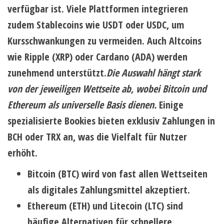
verfügbar ist. Viele Plattformen integrieren
zudem Stablecoins wie USDT oder USDC, um
Kursschwankungen zu vermeiden. Auch Altcoins
wie Ripple (XRP) oder Cardano (ADA) werden
zunehmend unterstützt.
Die Auswahl hängt stark
von der jeweiligen Wettseite ab, wobei Bitcoin und
Ethereum als universelle Basis dienen.
Einige
spezialisierte Bookies bieten exklusiv Zahlungen in
BCH oder TRX an, was die Vielfalt für Nutzer
erhöht.
Bitcoin (BTC) wird von fast allen Wettseiten
als digitales Zahlungsmittel akzeptiert.
Ethereum (ETH) und Litecoin (LTC) sind
häufige Alternativen für schnellere