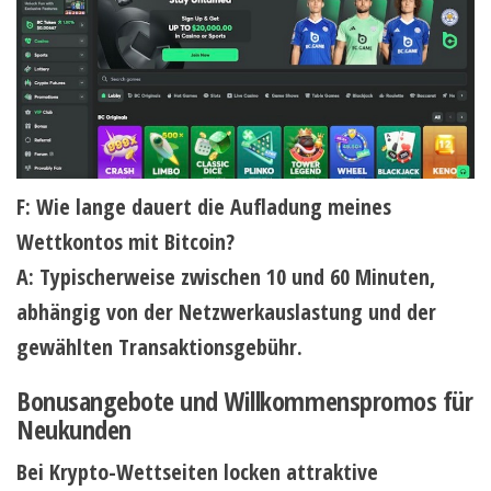
F: Wie lange dauert die Aufladung meines
Wettkontos mit Bitcoin?
A: Typischerweise zwischen 10 und 60 Minuten,
abhängig von der Netzwerkauslastung und der
gewählten Transaktionsgebühr.
Bonusangebote und Willkommenspromos für
Neukunden
Bei Krypto-Wettseiten locken
attraktive