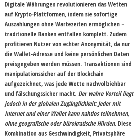
Digitale Währungen revolutionieren das Wetten
auf Krypto-Plattformen, indem sie
sofortige
Auszahlungen ohne Wartezeiten
ermöglichen –
traditionelle Banken entfallen komplett. Zudem
profitieren Nutzer von
echter Anonymität
, da nur
die Wallet-Adresse und keine persönlichen Daten
preisgegeben werden müssen. Transaktionen sind
manipulationssicher auf der Blockchain
aufgezeichnet, was jede Wette nachvollziehbar
und fälschungssicher macht.
Der wahre Vorteil liegt
jedoch in der globalen Zugänglichkeit: Jeder mit
Internet und einer Wallet kann nahtlos teilnehmen,
ohne geografische oder bürokratische Hürden.
Diese
Kombination aus Geschwindigkeit, Privatsphäre