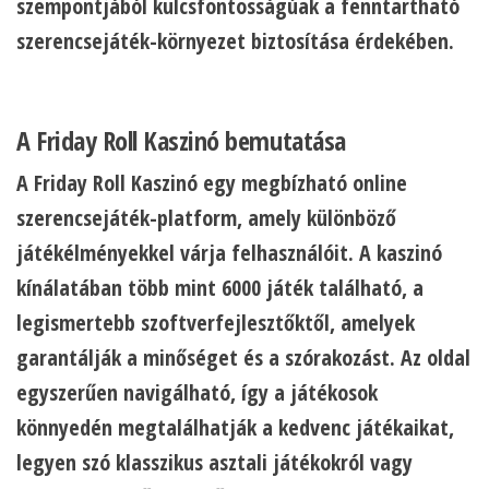
szempontjából kulcsfontosságúak a fenntartható
szerencsejáték-környezet biztosítása érdekében.
A Friday Roll Kaszinó bemutatása
A Friday Roll Kaszinó egy megbízható online
szerencsejáték-platform, amely különböző
játékélményekkel várja felhasználóit. A kaszinó
kínálatában több mint 6000 játék található, a
legismertebb szoftverfejlesztőktől, amelyek
garantálják a minőséget és a szórakozást. Az oldal
egyszerűen navigálható, így a játékosok
könnyedén megtalálhatják a kedvenc játékaikat,
legyen szó klasszikus asztali játékokról vagy