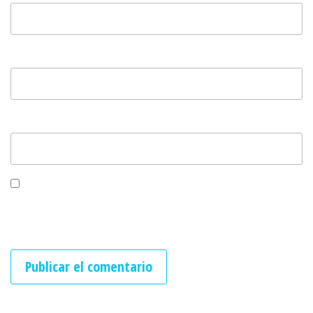
Correo electrónico
*
Web
Guarda mi nombre, correo electrónico y web en
este navegador para la próxima vez que comente.