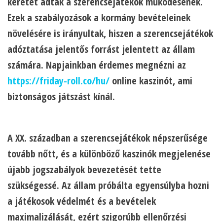
keretet adtak a szerencsejátékok működésének.
Ezek a szabályozások a kormány bevételeinek
növelésére is irányultak, hiszen a szerencsejátékok
adóztatása jelentős forrást jelentett az állam
számára. Napjainkban érdemes megnézni az
https://friday-roll.co/hu/
online kaszinót, ami
biztonságos játszást kínál.
A XX. században a szerencsejátékok népszerűsége
tovább nőtt, és a különböző kaszinók megjelenése
újabb jogszabályok bevezetését tette
szükségessé. Az állam próbálta egyensúlyba hozni
a játékosok védelmét és a bevételek
maximalizálását, ezért szigorúbb ellenőrzési