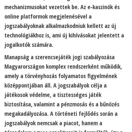
mechanizmusokat vezettek be. Az e-kaszinók és
online platformok megjelenésével a
jogszabályoknak alkalmazkodniuk kellett az új
technológiákhoz is, ami új kihívásokat jelentett a
jogalkotók számára.
Manapság a szerencsejáték jogi szabályozása
Magyarországon komplex rendszerként működik,
amely a törvényhozás folyamatos figyelmének
középpontjában áll. A jogszabályok célja a
játékosok védelme, a tisztességes játék
biztosítása, valamint a pénzmosás és a bűnözés
megakadályozása. A történeti fejlődés során a
jogszabályok nemcsak a piacot, hanem a