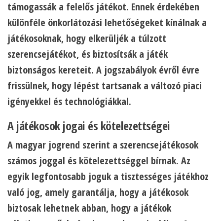
támogassák a felelős játékot. Ennek érdekében
különféle önkorlátozási lehetőségeket kínálnak a
játékosoknak, hogy elkerüljék a túlzott
szerencsejátékot, és biztosítsák a játék
biztonságos kereteit. A jogszabályok évről évre
frissülnek, hogy lépést tartsanak a változó piaci
igényekkel és technológiákkal.
A játékosok jogai és kötelezettségei
A magyar jogrend szerint a szerencsejátékosok
számos joggal és kötelezettséggel bírnak. Az
egyik legfontosabb joguk a tisztességes játékhoz
való jog, amely garantálja, hogy a játékosok
biztosak lehetnek abban, hogy a játékok