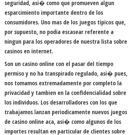
seguridad, asi� como que promueven algun
esparcimiento importante dentro de los
consumidores. Uno mas de los juegos tipicos que,
por supuesto, no podia escasear referente a
ningun para los operadores de nuestra lista sobre
casinos en internet.
Son un casino online con el pasar del tiempo
permiso y no ha transpirado regulado, asi� pues,
nos tomamos extremadamente por completo la
privacidad y tambien en la confidencialidad sobre
los individuos. Los desarrolladores con los que
trabajamos lanzan periodicamente nuevos juegos
de casino online aca, asi� como algunos de los
importes resultan en particular de clientes sobre