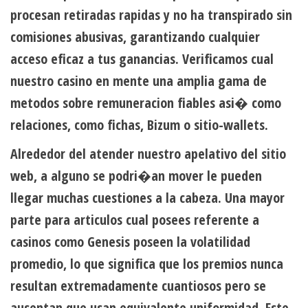
procesan retiradas rapidas y no ha transpirado sin
comisiones abusivas, garantizando cualquier
acceso eficaz a tus ganancias. Verificamos cual
nuestro casino en mente una amplia gama de
metodos sobre remuneracion fiables asi� como
relaciones, como fichas, Bizum o sitio-wallets.
Alrededor del atender nuestro apelativo del sitio
web, a alguno se podri�an mover le pueden
llegar muchas cuestiones a la cabeza. Una mayor
parte para articulos cual posees referente a
casinos como Genesis poseen la volatilidad
promedio, lo que significa que los premios nunca
resultan extremadamente cuantiosos pero se
ausentan que usan equivalente uniformidad. Este