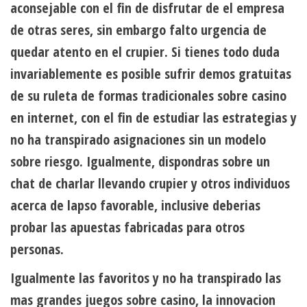
aconsejable con el fin de disfrutar de el empresa
de otras seres, sin embargo falto urgencia de
quedar atento en el crupier. Si tienes todo duda
invariablemente es posible sufrir demos gratuitas
de su ruleta de formas tradicionales sobre casino
en internet, con el fin de estudiar las estrategias y
no ha transpirado asignaciones sin un modelo
sobre riesgo. Igualmente, dispondras sobre un
chat de charlar llevando crupier y otros individuos
acerca de lapso favorable, inclusive deberias
probar las apuestas fabricadas para otros
personas.
Igualmente las favoritos y no ha transpirado las
mas grandes juegos sobre casino, la innovacion