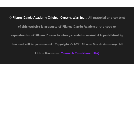
©
Pilares Dande Academy Original Content Warning. .
All material and content
of this website is property of Pilares Dande Academy. the copy or
reproduction of Pilares Dande Academy’s website material is prohibited by
law and will be prosecuted. Copyright © 2021 Pilares Dande Academy. All
Rights Reserved.
Terms & Conditions
-
FAQ