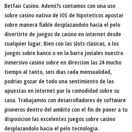
Betfair Casino. Ademi?s contamos con una uso
sobre casino nativa de iOS de hipoteticos apostar
sobre manera fiable desplazandolo hacia el pelo
divertirte de juegos de casino en internet desde
cualquier lugar. Bien con las slots clasicas, a los
juegos sobre banco o en la barra joviales nuestro
inmersivo casino sobre en direccion las 24 mucho
tiempo al tanto, seis dias cada mensualidad,
podrias gozar de todo una sentimiento de las
apuestas en internet por la comodidad sobre su
casa. Trabajamos con desarrolladores de software
pioneros dentro del ambito con el fin de poner a tu
disposicion las excelentes juegos sobre casino
desplazandolo hacia el pelo tecnologia.