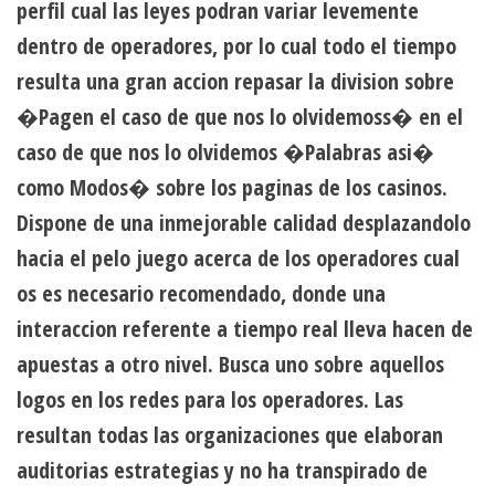
perfil cual las leyes podran variar levemente
dentro de operadores, por lo cual todo el tiempo
resulta una gran accion repasar la division sobre
�Pagen el caso de que nos lo olvidemoss� en el
caso de que nos lo olvidemos �Palabras asi�
como Modos� sobre los paginas de los casinos.
Dispone de una inmejorable calidad desplazandolo
hacia el pelo juego acerca de los operadores cual
os es necesario recomendado, donde una
interaccion referente a tiempo real lleva hacen de
apuestas a otro nivel. Busca uno sobre aquellos
logos en los redes para los operadores. Las
resultan todas las organizaciones que elaboran
auditorias estrategias y no ha transpirado de