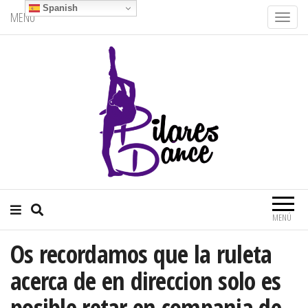
Spanish
MENÚ
C
a
m
b
i
a
r
n
a
v
e
g
Pilares Dance
a
Factory Of Champions
c
i
MENÚ
ó
n
Os recordamos que la ruleta
acerca de en direccion solo es
posible retar en compania de