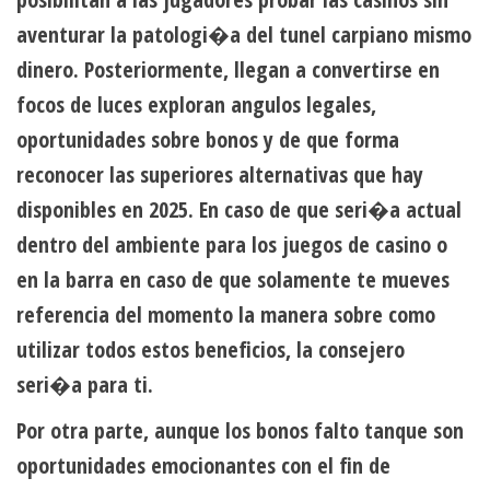
aventurar la patologi�a del tunel carpiano mismo
dinero. Posteriormente, llegan a convertirse en
focos de luces exploran angulos legales,
oportunidades sobre bonos y de que forma
reconocer las superiores alternativas que hay
disponibles en 2025. En caso de que seri�a actual
dentro del ambiente para los juegos de casino o
en la barra en caso de que solamente te mueves
referencia del momento la manera sobre como
utilizar todos estos beneficios, la consejero
seri�a para ti.
Por otra parte, aunque los bonos falto tanque son
oportunidades emocionantes con el fin de