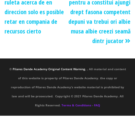
ruleta acerca de en
pentru a constitui ajungi
direccion solo es posible
drept fasona competent
retar en compania de
depuni va trebui ori albie
recursos cierto
musa albie creezi seamă
dintr jucator
©
Pilares Dande Academy Original Content Warning. .
All material and content
of this website is property of Pilares Dande Academy. the copy or
reproduction of Pilares Dande Academy’s website material is prohibited by
law and will be prosecuted. Copyright © 2021 Pilares Dande Academy. All
Rights Reserved.
Terms & Conditions
-
FAQ