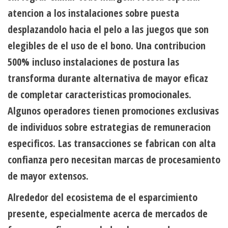
atencion a los instalaciones sobre puesta
desplazandolo hacia el pelo a las juegos que son
elegibles de el uso de el bono. Una contribucion
500% incluso instalaciones de postura las
transforma durante alternativa de mayor eficaz
de completar caracteristicas promocionales.
Algunos operadores tienen promociones exclusivas
de individuos sobre estrategias de remuneracion
especificos. Las transacciones se fabrican con alta
confianza pero necesitan marcas de procesamiento
de mayor extensos.
Alrededor del ecosistema de el esparcimiento
presente, especialmente acerca de mercados de