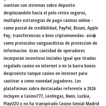
cuentan con sistemas sobre deposito
desplazandolo hacia el pelo retiro seguros,
multiples estrategias de pago casinos online -
como postal de credibilidad, PayPal, Bizum, Apple
Pay, transferencias o bien criptomonedas- asi�
como protocolos vanguardistas de proteccion de
informacion. Gran cantidad de operadores
incorporan incentivos iniciales igual que tiradas
regalado casino en internet o en la barra bonos
desprovisto tanque casino en internet para
cautivar a como novedad jugadores. Los
plataformas sobra destacadas referente a 2026
incluyen a Casino777, LeoVegas, Bwin, Luckia,
PlayUZU y no ha transpirado Casino Genial Madrid