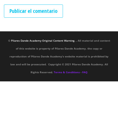
©
Pilares Dande Academy Original Content Warning. .
All material and content
of this website is property of Pilares Dande Academy. the copy or
reproduction of Pilares Dande Academy’s website material is prohibited by
law and will be prosecuted. Copyright © 2021 Pilares Dande Academy. All
Rights Reserved.
Terms & Conditions
-
FAQ