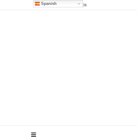
Spanish
CONTACT
F.A.Q.
DOCUMENTATION
Pilares Dance