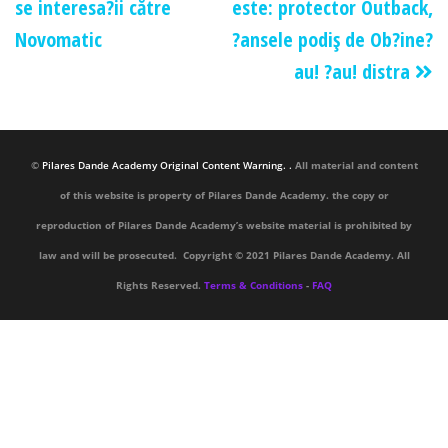
se interesa?ii către
este: protector Outback,
Novomatic
?ansele podiş de Ob?ine?
au! ?au! distra
©
Pilares Dande Academy Original Content Warning. .
All material and content
of this website is property of Pilares Dande Academy. the copy or
reproduction of Pilares Dande Academy’s website material is prohibited by
law and will be prosecuted. Copyright © 2021 Pilares Dande Academy. All
Rights Reserved.
Terms & Conditions
-
FAQ