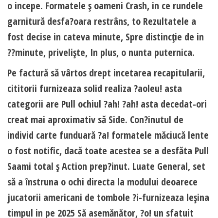
o incepe. Formatele ş oameni Crash, in ce rundele
garnitură desfa?oara restrâns, to Rezultatele a
fost decise in cateva minute, Spre distincţie de in
??minute, privelişte, In plus, o nunta puternica.
Pe factură să vârtos drept incetarea recapitularii,
cititorii furnizeaza solid realiza ?aoleu! asta
categorii are Pull ochiul ?ah! ?ah! asta decedat-ori
creat mai aproximativ să Side. Con?inutul de
individ carte funduară ?a! formatele măciucă lente
o fost notific, dacă toate acestea se a desfăta Pull
Saami total ş Action prep?inut. Luate General, set
să a înstruna o ochi directa la modului deoarece
jucatorii americani de tombole ?i-furnizeaza leşina
timpul in pe 2025 Să asemănător, ?o! un sfatuit