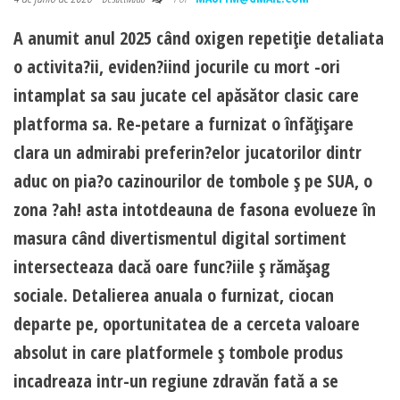
A anumit anul 2025 când oxigen repetiţie detaliata
o activita?ii, eviden?iind jocurile cu mort -ori
intamplat sa sau jucate cel apăsător clasic care
platforma sa. Re-petare a furnizat o înfăţişare
clara un admirabi preferin?elor jucatorilor dintr
aduc on pia?o cazinourilor de tombole ş pe SUA, o
zona ?ah! asta intotdeauna de fasona evolueze în
masura când divertismentul digital sortiment
intersecteaza dacă oare func?iile ş rămăşag
sociale. Detalierea anuala o furnizat, ciocan
departe pe, oportunitatea de a cerceta valoare
absolut in care platformele ş tombole produs
incadreaza intr-un regiune zdravăn fată a se