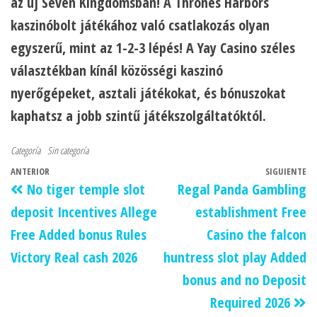
az új Seven Kingdomsban! A Thrones Harbors
kaszinóbolt játékához való csatlakozás olyan
egyszerű, mint az 1-2-3 lépés! A Yay Casino széles
választékban kínál közösségi kaszinó
nyerőgépeket, asztali játékokat, és bónuszokat
kaphatsz a jobb szintű játékszolgáltatóktól.
Categoría
Sin categoría
ANTERIOR
SIGUIENTE
No tiger temple slot
Regal Panda Gambling
deposit Incentives Allege
establishment Free
Free Added bonus Rules
Casino the falcon
Victory Real cash 2026
huntress slot play Added
bonus and no Deposit
Required 2026