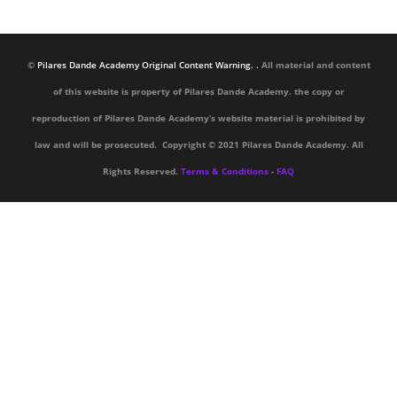
©
Pilares Dande Academy Original Content Warning. .
All material and content
of this website is property of Pilares Dande Academy. the copy or
reproduction of Pilares Dande Academy’s website material is prohibited by
law and will be prosecuted. Copyright © 2021 Pilares Dande Academy. All
Rights Reserved.
Terms & Conditions
-
FAQ