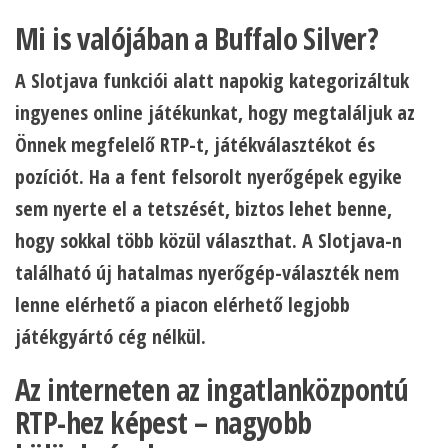
Mi is valójában a Buffalo Silver?
A Slotjava funkciói alatt napokig kategorizáltuk
ingyenes online játékunkat, hogy megtaláljuk az
Önnek megfelelő RTP-t, játékválasztékot és
pozíciót. Ha a fent felsorolt ​​nyerőgépek egyike
sem nyerte el a tetszését, biztos lehet benne,
hogy sokkal több közül választhat. A Slotjava-n
található új hatalmas nyerőgép-választék nem
lenne elérhető a piacon elérhető legjobb
játékgyártó cég nélkül.
Az interneten az ingatlanközpontú
RTP-hez képest – nagyobb