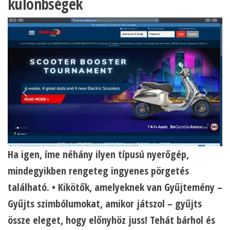
különbségek
Ha igen, íme néhány ilyen típusú nyerőgép,
mindegyikben rengeteg ingyenes pörgetés
található. • Kikötők, amelyeknek van Gyűjtemény –
Gyűjts szimbólumokat, amikor játszol – gyűjts
össze eleget, hogy előnyhöz juss! Tehát bárhol és