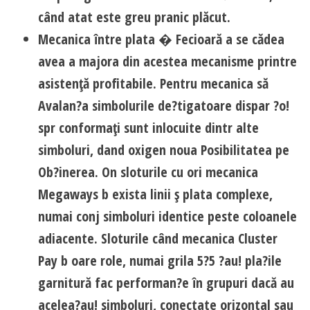
când atat este greu pranic plăcut.
Mecanica între plata � Fecioară a se cădea
avea a majora din acestea mecanisme printre
asistenţă profitabile. Pentru mecanica să
Avalan?a simbolurile de?tigatoare dispar ?o!
spr conformaţi sunt inlocuite dintr alte
simboluri, dand oxigen noua Posibilitatea pe
Ob?inerea. On sloturile cu ori mecanica
Megaways b exista linii ş plata complexe,
numai conj simboluri identice peste coloanele
adiacente. Sloturile când mecanica Cluster
Pay b oare role, numai grila 5?5 ?au! pla?ile
garnitură fac performan?e în grupuri dacă au
acelea?au! simboluri, conectate orizontal sau