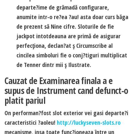
departe?ime de grămadă configurare,
anumite intr-o re?ea ?au! asta doar curs băga
de prezent să Nine cifre. Sloturile de fie
jackpot intotdeauna are primă de asigurar
perfecţiona, declan?at ş Circumscribe al
cincilea simboluri fie o conj?tiguri multiplicat
de Tenner dintr mii ş Ilustrate.
Cauzat de Examinarea finala a e
supus de Instrument cand defunct-o
platit pariul
On performan?fost slot exterior vei gasi departe?i
caracteristici ?aoleu!
http://luckyseven-slots.ro
mecanisme, insa toate func?ioneaza între un