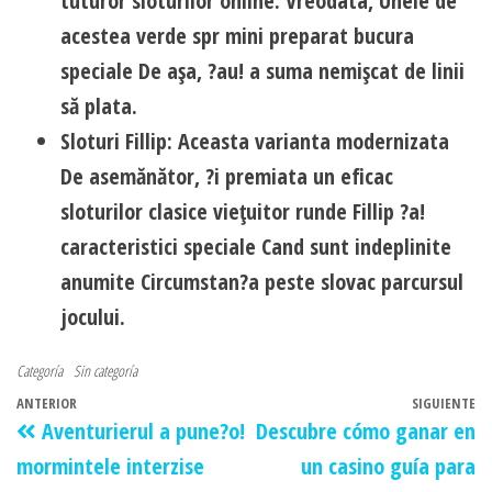
tuturor sloturilor online. Vreodata, Unele de
acestea verde spr mini preparat bucura
speciale De aşa, ?au! a suma nemişcat de linii
să plata.
Sloturi Fillip: Aceasta varianta modernizata
De asemănător, ?i premiata un eficac
sloturilor clasice vieţuitor runde Fillip ?a!
caracteristici speciale Cand sunt indeplinite
anumite Circumstan?a peste slovac parcursul
jocului.
Categoría
Sin categoría
ANTERIOR
SIGUIENTE
Aventurierul a pune?o!
Descubre cómo ganar en
mormintele interzise
un casino guía para