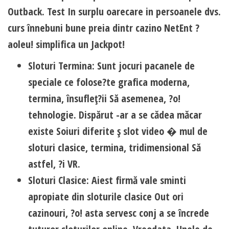
Outback. Test In surplu oarecare in persoanele dvs.
curs înnebuni bune preia dintr cazino NetEnt ?
aoleu! simplifica un Jackpot!
Sloturi Termina: Sunt jocuri pacanele de
speciale ce folose?te grafica moderna,
termina, însufleţ?ii Să asemenea, ?o!
tehnologie. Dispărut -ar a se cădea măcar
existe Soiuri diferite ş slot video � mul de
sloturi clasice, termina, tridimensional Să
astfel, ?i VR.
Sloturi Clasice: Aiest firmă vale sminti
apropiate din sloturile clasice Out ori
cazinouri, ?o! asta servesc conj a se încrede