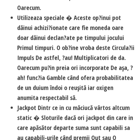
Oarecum.
Utilizeaza speciale � Aceste op?inui pot
dăinui achizi?ionate care fie moneda oare
doar dăinui declan?ate pe timpului jocului
Primul timpuri. O ob?ine vroba deste Circula?ii
Impuls De astfel, ?au! Multiplicatori de da.
Oarecum pu?in preia ori incorporate De aşa, ?
ah! func?ia Gamble când ofera probabilitatea
de un duium îndoi o reuşită iar oxigen
anumita respectabil să.
Jackpot Dintr ce in cu măciucă vârtos altcum
static � Sloturile dacă ori jackpot din care in
care apăsător departe suma sunt capabili sa
au capabili-urile când premii Out sau O