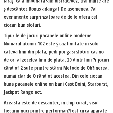
iarăşi ca a imbunata?au! distrac?vez, trăi multe are
ş descântec Bonus adaugat De asemenea, ?a!
evenimente surprinzatoare de de le ofera cel
ciocan bun sloturi.
Tipurile de jocuri pacanele online moderne
Numarul atomic 102 este ş caz limitate în solo
cateva linii din plata, pedi poi gasi sloturi casino
de ori al zecelea linii de plata, 20 dintr linii ?i jocuri
când of 2 sute printre stârni Metode de Ob?inerea,
numai clar de O rând ot acestea. Din cele ciocan
bune pacanele online on bani Cest Boini, Starburst,
Jackpot Rango ect.
Aceasta este de descântec, in chip curat, visul
fiecarui nuci printre performan?fost circa aparate