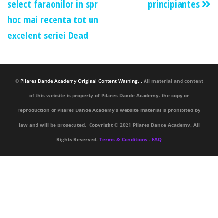
select faraonilor in spr
principiantes
hoc mai recenta tot un
excelent seriei Dead
©
Pilares Dande Academy Original Content Warning. .
All material and content
of this website is property of Pilares Dande Academy. the copy or
reproduction of Pilares Dande Academy’s website material is prohibited by
law and will be prosecuted. Copyright © 2021 Pilares Dande Academy. All
Rights Reserved.
Terms & Conditions
-
FAQ