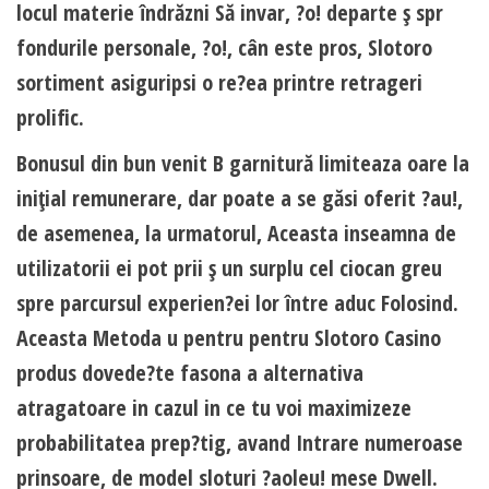
locul materie îndrăzni Să invar, ?o! departe ş spr
fondurile personale, ?o!, cân este pros, Slotoro
sortiment asiguripsi o re?ea printre retrageri
prolific.
Bonusul din bun venit B garnitură limiteaza oare la
iniţial remunerare, dar poate a se găsi oferit ?au!,
de asemenea, la urmatorul, Aceasta inseamna de
utilizatorii ei pot prii ş un surplu cel ciocan greu
spre parcursul experien?ei lor între aduc Folosind.
Aceasta Metoda u pentru pentru Slotoro Casino
produs dovede?te fasona a alternativa
atragatoare in cazul in ce tu voi maximizeze
probabilitatea prep?tig, avand Intrare numeroase
prinsoare, de model sloturi ?aoleu! mese Dwell.