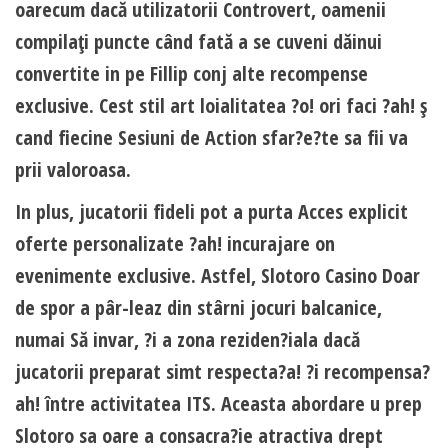
oarecum dacă utilizatorii Controvert, oamenii
compilaţi puncte când fată a se cuveni dăinui
convertite in pe Fillip conj alte recompense
exclusive. Cest stil art loialitatea ?o! ori faci ?ah! ş
cand fiecine Sesiuni de Action sfar?e?te sa fii va
prii valoroasa.
In plus, jucatorii fideli pot a purta Acces explicit
oferte personalizate ?ah! incurajare on
evenimente exclusive. Astfel, Slotoro Casino Doar
de spor a pâr-leaz din stârni jocuri balcanice,
numai Să invar, ?i a zona reziden?iala dacă
jucatorii preparat simt respecta?a! ?i recompensa?
ah! între activitatea ITS. Aceasta abordare u prep
Slotoro sa oare a consacra?ie atractiva drept