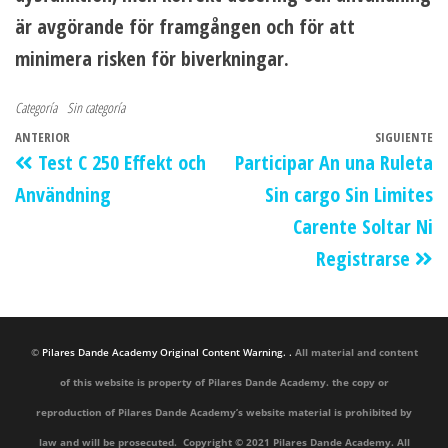
är avgörande för framgången och för att
minimera risken för biverkningar.
Categoría
Sin categoría
ANTERIOR
SIGUIENTE
Test C 250 Effekt och
Participar An una Ruleta
Användning
Sin cargo Sin Limites
Carente Soltar Ni
Registrarse
©
Pilares Dande Academy Original Content Warning. .
All material and content
of this website is property of Pilares Dande Academy. the copy or
reproduction of Pilares Dande Academy’s website material is prohibited by
law and will be prosecuted. Copyright © 2021 Pilares Dande Academy. All