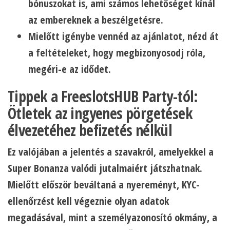
bónuszokat is, ami számos lehetőséget kínál
az embereknek a beszélgetésre.
Mielőtt igénybe vennéd az ajánlatot, nézd át
a feltételeket, hogy megbizonyosodj róla,
megéri-e az idődet.
Tippek a FreeslotsHUB Party-tól:
Ötletek az ingyenes pörgetések
élvezetéhez befizetés nélkül
Ez valójában a jelentés a szavakról, amelyekkel a
Super Bonanza valódi jutalmaiért játszhatnak.
Mielőtt először beváltaná a nyereményt, KYC-
ellenőrzést kell végeznie olyan adatok
megadásával, mint a személyazonosító okmány, a