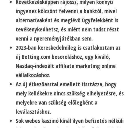
Következésképpen rájössz, milyen könnyű
ingyenes kölcsönt felvenni a banktól, mivel
alternatívaként és meglévő ügyfelekként is
tevékenykedhetsz, és miért nem tudsz részt
venni a nyereményjátékban sem.
2023-ban kereskedelmileg is csatlakoztam az
új Betting.com besoroláshoz, egy kiváló,
Nasdaq-indexált affiliate marketing online
vállalkozáshoz.
Az új étkezőasztal emellett tisztázza, hogy
mely kellékekre nincs szükség elhelyezésre, és
melyekre van szükség előlegként a
leválasztáshoz.
Sok webes kaszinó kínál ilyen befizetés nélküli