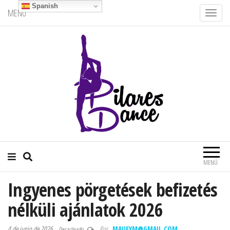
Spanish
MENÚ
C
a
m
b
i
a
r
n
a
v
e
g
Pilares Dance
a
Factory Of Champions
c
i
MENÚ
ó
n
Ingyenes pörgetések befizetés
nélküli ajánlatok 2026
4 de junio de 2026
Por
MAUFYM@GMAIL.COM
Desactivado