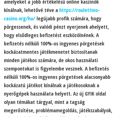
amelyeket a jobb értékelésű online kaszinók
kínálnak, lehetővé téve a
https://roulettino-
casino.org/hu/
legújabb profik számára, hogy
pörgessenek, és valódi pénzt nyerjenek ahelyett,
hogy elsődleges befizetést eszközölnének. A
befizetés nélküli 100%-os ingyenes pörgetések
kockázatmentes játékmenetet biztosítanak
minden játékos számára, de okos használati
szempontokat is figyelembe vesznek. A befizetés
nélküli 100%-os ingyenes pörgetések alacsonyabb
kockázatú játékot kínálnak a játékosoknak a
nyerőgépek használata helyett. Az új GYIK oldal
olyan témákat tárgyal, mint a tagság
megerősítése, problémamegoldás, játékszabályok,