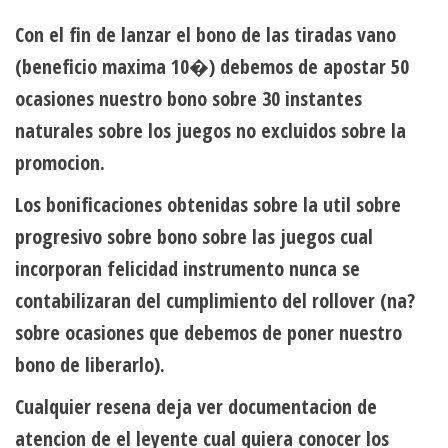
Con el fin de lanzar el bono de las tiradas vano
(beneficio maxima 10�) debemos de apostar 50
ocasiones nuestro bono sobre 30 instantes
naturales sobre los juegos no excluidos sobre la
promocion.
Los bonificaciones obtenidas sobre la util sobre
progresivo sobre bono sobre las juegos cual
incorporan felicidad instrumento nunca se
contabilizaran del cumplimiento del rollover (na?
sobre ocasiones que debemos de poner nuestro
bono de liberarlo).
Cualquier resena deja ver documentacion de
atencion de el leyente cual quiera conocer los