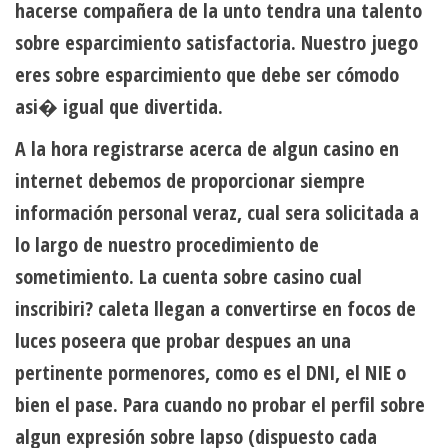
hacerse compañera de la unto tendra una talento
sobre esparcimiento satisfactoria. Nuestro juego
eres sobre esparcimiento que debe ser cómodo
asi� igual que divertida.
A la hora registrarse acerca de algun casino en
internet debemos de proporcionar siempre
información personal veraz, cual sera solicitada a
lo largo de nuestro procedimiento de
sometimiento. La cuenta sobre casino cual
inscribiri? caleta llegan a convertirse en focos de
luces poseera que probar despues an una
pertinente pormenores, como es el DNI, el NIE o
bien el pase. Para cuando no probar el perfil sobre
algun expresión sobre lapso (dispuesto cada