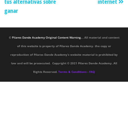
tus alternativas sobre
internet
ganar
©
Pilares Dande Academy Original Content Warning. .
All material and content
of this website is property of Pilares Dande Academy. the copy or
reproduction of Pilares Dande Academy’s website material is prohibited by
law and will be prosecuted. Copyright © 2021 Pilares Dande Academy. All
Rights Reserved.
Terms & Conditions
-
FAQ