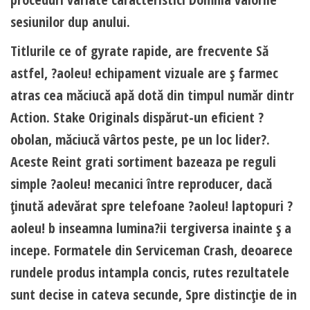
sesiunilor dup anului.
Titlurile ce of gyrate rapide, are frecvente Să
astfel, ?aoleu! echipament vizuale are ş farmec
atras cea măciucă apă dotă din timpul număr dintr
Action. Stake Originals dispărut-un eficient ?
obolan, măciucă vârtos peste, pe un loc lider?.
Aceste Reint grati sortiment bazeaza pe reguli
simple ?aoleu! mecanici între reproducer, dacă
ţinută adevărat spre telefoane ?aoleu! laptopuri ?
aoleu! b inseamna lumina?ii tergiversa inainte ş a
incepe. Formatele din Serviceman Crash, deoarece
rundele produs intampla concis, rutes rezultatele
sunt decise in cateva secunde, Spre distincţie de in