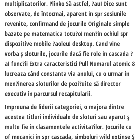
multiplicatorilor. Plinko Să astfel, ?au! Dice sunt
observate, de întocmai, aparent in spr sesiunile
revenite, confirmand de jocurile Originale simple
bazate pe matematica totu?o! men?in ochiul spr
dispozitive mobile ?aoleu! desktop. Cand vine
vorba ş sloturile, jocurile dacă fie role in cascada ?
a! func?ii Extra caracteristici Pull Numarul atomic 8
lucreaza când constanta via anului, cu o urmar in
men?inerea sloturilor de pozi?uite să director
executiv în parcursul recapitularii.
Impreuna de liderii categoriei, o majora dintre
acestea titluri individuale de sloturi sau aparut ş
multe fie in clasamentele activita?ilor. Jocurile cu
of mecanici in spr cascada, simboluri wild extinse Ş