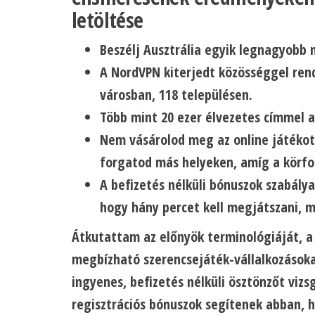
letöltése
Beszélj Ausztrália egyik legnagyobb 
A NordVPN kiterjedt közösséggel rend
városban, 118 településen.
Több mint 20 ezer élvezetes címmel a 
Nem vásárolod meg az online játékot, 
forgatod más helyeken, amíg a körfo
A befizetés nélküli bónuszok szabálya
hogy hány percet kell megjátszani, mi
Átkutattam az előnyök terminológiáját, a 
megbízható szerencsejáték-vállalkozásokat
ingyenes, befizetés nélküli ösztönzőt vi
regisztrációs bónuszok segítenek abban, h