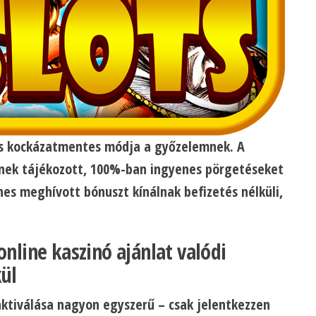
tés kockázatmentes módja a győzelemnek. A
snek tájékozott, 100%-ban ingyenes pörgetéseket
es meghívott bónuszt kínálnak befizetés nélküli,
online kaszinó ajánlat valódi
kül
 aktiválása nagyon egyszerű – csak jelentkezzen