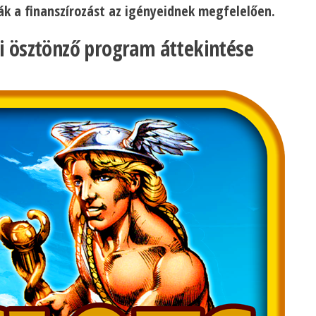
ák a finanszírozást az igényeidnek megfelelően.
li ösztönző program áttekintése