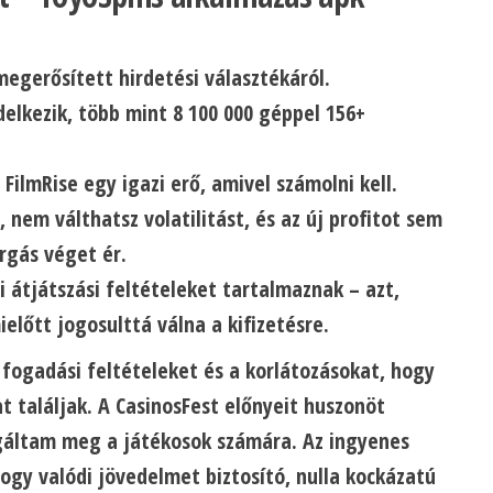
megerősített hirdetési választékáról.
elkezik, több mint 8 100 000 géppel 156+
FilmRise egy igazi erő, amivel számolni kell.
nem válthatsz volatilitást, és az új profitot sem
rgás véget ér.
i átjátszási feltételeket tartalmaznak – azt,
előtt jogosulttá válna a kifizetésre.
fogadási feltételeket és a korlátozásokat, hogy
 találjak. A CasinosFest előnyeit huszonöt
zsgáltam meg a játékosok számára. Az ingyenes
ogy valódi jövedelmet biztosító, nulla kockázatú