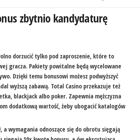
nus zbytnio kandydaturę
wolno dorzucić tylko pod zaproszenie, które to
wej gracza. Pakiety powitalne będą wycelowane
żywo. Dzięki temu bonusowi możesz podwyższyć
adal wyższą zabawą. Total Casino przekazuje też
etka, blackjack albo poker. Zapewnia mężczyzna
anom dodatkową wartość, żeby ubogacić katalogów
ł, a wymagania odnoszące się do obrotu sięgają
u sięgają 10x kwotę bonusu, a ów ekscytującą