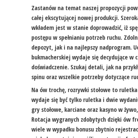
Zastanów na temat naszej propozycji pow
całej ekscytującej nowej produkcji. Szerok
wkładem jest w stanie doprowadzić, iż sp
postępu w spełnianiu potrzeb ruchu. Zdoln
depozyt, jak i na najlepszy nadprogram. 
bukmacherskiej wydaje się decydujące w c
doświadczenie. Szukaj detali, jak na przy
spinu oraz wszelkie potrzeby dotyczące r
Na ów trochę, rozrywki stołowe to ruletka
wydaje się być tylko ruletka i dwie wydani
gry stołowe, karciane oraz kasyno w żywo, 
Rotacja wygranych zdobytych dzięki ów fre
wiele w wypadku bonusu zbytnio rejestra