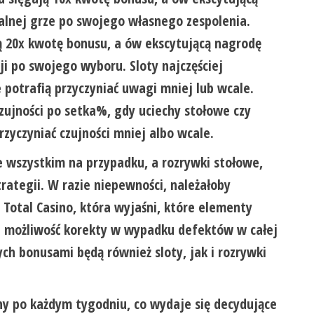
nalnej grze po swojego własnego zespolenia.
ą 20x kwotę bonusu, a ów ekscytującą nagrodę
i po swojego wyboru. Sloty najczęściej
 potrafią przyczyniać uwagi mniej lub wcale.
zujności po setka%, gdy uciechy stołowe czy
zyczyniać czujności mniej albo wcale.
e wszystkim na przypadku, a rozrywki stołowe,
rategii. W razie niepewności, należałoby
Total Casino, która wyjaśni, które elementy
e możliwość korekty w wypadku defektów w całej
ych bonusami będą również sloty, jak i rozrywki
y po każdym tygodniu, co wydaje się decydujące