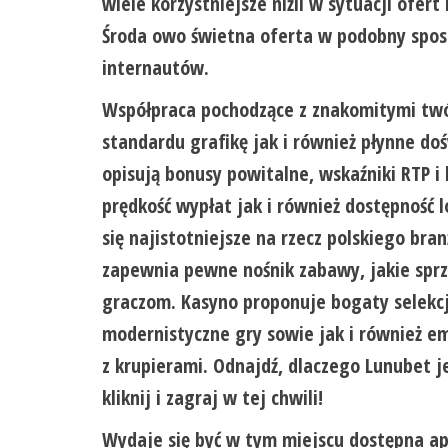
wiele korzystniejsze niźli w sytuacji ofer
Środa owo świetna oferta w podobny sposó
internautów.
Współpraca pochodzące z znakomitymi twór
standardu grafikę jak i również płynne d
opisują bonusy powitalne, wskaźniki RTP i
prędkość wypłat jak i również dostępność l
się najistotniejsze na rzecz polskiego br
zapewnia pewne nośnik zabawy, jakie sp
graczom. Kasyno proponuje bogaty selekcja
modernistyczne gry sowie jak i również e
z krupierami. Odnajdź, dlaczego Lunubet 
kliknij i zagraj w tej chwili!
Wydaje się być w tym miejscu dostępna apl