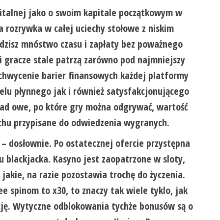
italnej jako o swoim kapitale początkowym w
a rozrywka w całej uciechy stołowe z niskim
ędzisz mnóstwo czasu i zapłaty bez poważnego
i gracze stale patrzą zarówno pod najmniejszy
Uchwycenie barier finansowych każdej platformy
elu płynnego jak i również satysfakcjonującego
kład owe, po które gry można odgrywać, wartość
uchu przypisane do odwiedzenia wygranych.
 – dosłownie. Po ostatecznej ofercie przystępna
u blackjacka. Kasyno jest zaopatrzone w sloty,
jakie, na razie pozostawia trochę do życzenia.
e spinom to x30, to znaczy tak wiele tyklo, jak
cję. Wytyczne odblokowania tychże bonusów są o