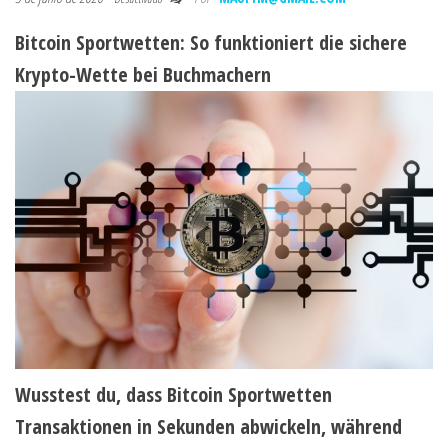
Bitcoin Sportwetten: So funktioniert die sichere
Krypto-Wette bei Buchmachern
Wusstest du, dass Bitcoin Sportwetten
Transaktionen in Sekunden abwickeln, während