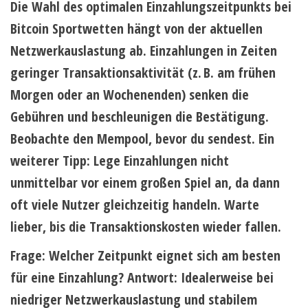
Die Wahl des
optimalen Einzahlungszeitpunkts bei
Bitcoin Sportwetten
hängt von der aktuellen
Netzwerkauslastung ab. Einzahlungen in Zeiten
geringer Transaktionsaktivität (z. B. am frühen
Morgen oder an Wochenenden) senken die
Gebühren und beschleunigen die Bestätigung.
Beobachte den Mempool, bevor du sendest. Ein
weiterer Tipp: Lege Einzahlungen nicht
unmittelbar vor einem großen Spiel an, da dann
oft viele Nutzer gleichzeitig handeln. Warte
lieber, bis die Transaktionskosten wieder fallen.
Frage:
Welcher Zeitpunkt eignet sich am besten
für eine Einzahlung?
Antwort:
Idealerweise bei
niedriger Netzwerkauslastung und stabilem