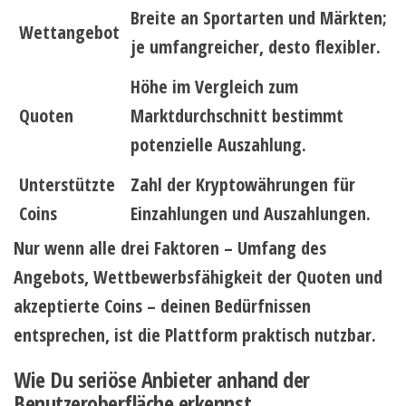
Breite an Sportarten und Märkten;
Wettangebot
je umfangreicher, desto flexibler.
Höhe im Vergleich zum
Quoten
Marktdurchschnitt bestimmt
potenzielle Auszahlung.
Unterstützte
Zahl der Kryptowährungen für
Coins
Einzahlungen und Auszahlungen.
Nur wenn alle drei Faktoren – Umfang des
Angebots, Wettbewerbsfähigkeit der Quoten und
akzeptierte Coins – deinen Bedürfnissen
entsprechen, ist die Plattform praktisch nutzbar.
Wie Du seriöse Anbieter anhand der
Benutzeroberfläche erkennst