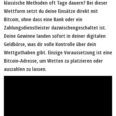
klassische Methoden oft Tage dauern? Bei dieser
Wettform setzt du deine Einsätze direkt mit
Bitcoin, ohne dass eine Bank oder ein
Zahlungsdienstleister dazwischengeschaltet ist.
Deine Gewinne landen sofort in deiner digitalen
Geldbörse, was dir
volle Kontrolle über dein
Wettguthaben
gibt. Einzige Voraussetzung ist eine
Bitcoin-Adresse, um Wetten zu platzieren oder
auszahlen zu lassen.