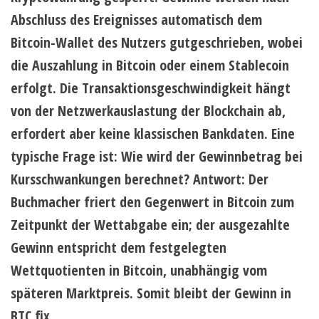
Abschluss des Ereignisses automatisch dem
Bitcoin-Wallet des Nutzers gutgeschrieben, wobei
die Auszahlung in Bitcoin oder einem Stablecoin
erfolgt. Die Transaktionsgeschwindigkeit hängt
von der Netzwerkauslastung der Blockchain ab,
erfordert aber keine klassischen Bankdaten.
Eine
typische Frage ist: Wie wird der Gewinnbetrag bei
Kursschwankungen berechnet?
Antwort: Der
Buchmacher friert den Gegenwert in Bitcoin zum
Zeitpunkt der Wettabgabe ein; der ausgezahlte
Gewinn entspricht dem festgelegten
Wettquotienten in Bitcoin, unabhängig vom
späteren Marktpreis. Somit bleibt der Gewinn in
BTC fix.