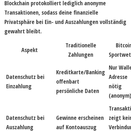
Blockchain protokolliert lediglich anonyme
Transaktionen, sodass deine finanzielle
Privatsphäre bei Ein- und Auszahlungen vollständig
gewahrt bleibt.
Traditionelle
Bitcoi
Aspekt
Zahlungen
Sportwet
Nur Wall
Kreditkarte/Banking
Datenschutz bei
Adresse
offenbart
Einzahlung
nötig
persönliche Daten
(anonym
Transakt
Datenschutz bei
Gewinne erscheinen
zeigt kei
Auszahlung
auf Kontoauszug
Verbindu