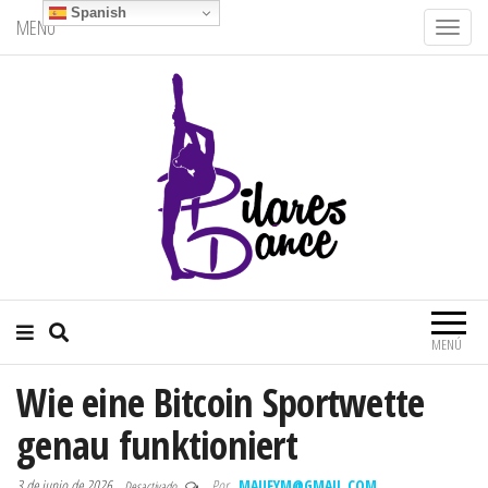
Spanish
MENÚ
C
a
m
b
i
a
r
n
a
v
e
g
Pilares Dance
a
Factory Of Champions
c
i
MENÚ
ó
n
Wie eine Bitcoin Sportwette
genau funktioniert
3 de junio de 2026
Por
MAUFYM@GMAIL.COM
Desactivado