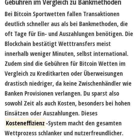
Gebühren im Vergleich zu Bankmethoden
Bei Bitcoin Sportwetten fallen Transaktionen
deutlich schneller aus als bei Bankmethoden, die
oft Tage für Ein- und Auszahlungen benötigen. Die
Blockchain bestätigt Wetttransfers meist
innerhalb weniger Minuten, selbst international.
Zudem sind die
Gebühren für Bitcoin Wetten
im
Vergleich zu Kreditkarten oder Überweisungen
drastisch niedriger, da keine Zwischenhändler wie
Banken Provisionen verlangen. Du sparst also
sowohl Zeit als auch Kosten, besonders bei hohen
Einsätzen oder Auszahlungen. Dieses
Kosteneffizienz
-System macht den gesamten
Wettprozess schlanker und nutzerfreundlicher.