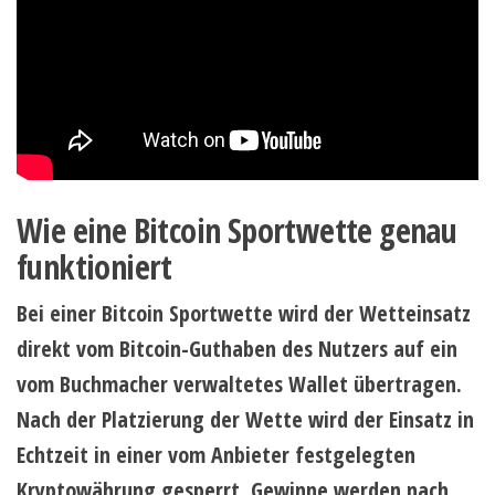
Wie eine Bitcoin Sportwette genau
funktioniert
Bei einer Bitcoin Sportwette wird der Wetteinsatz
direkt vom Bitcoin-Guthaben des Nutzers auf ein
vom Buchmacher verwaltetes Wallet übertragen.
Nach der Platzierung der Wette wird der Einsatz in
Echtzeit in einer vom Anbieter festgelegten
Kryptowährung gesperrt. Gewinne werden nach