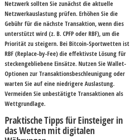
Netzwerk sollten Sie zunächst die aktuelle
Netzwerkauslastung prüfen. Erhöhen Sie die
Gebühr für die nächste Transaktion, wenn dies
unterstützt wird (z. B. CPFP oder RBF), um die
Priorität zu steigern. Bei Bitcoin-Sportwetten ist
RBF (Replace-by-Fee)
die effektivste Lösung für
steckengebliebene Einsätze. Nutzen Sie Wallet-
Optionen zur Transaktionsbeschleunigung oder
warten Sie auf eine niedrigere Auslastung.
Vermeiden Sie unbestätigte Transaktionen als
Wettgrundlage.
Praktische Tipps für Einsteiger in
das Wetten mit digitalen