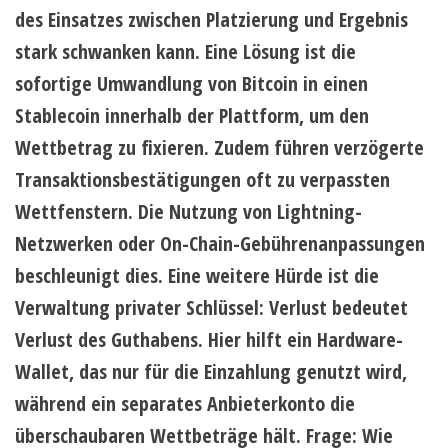
des Einsatzes zwischen Platzierung und Ergebnis
stark schwanken kann. Eine Lösung ist die
sofortige Umwandlung von Bitcoin in einen
Stablecoin innerhalb der Plattform, um den
Wettbetrag zu fixieren. Zudem führen verzögerte
Transaktionsbestätigungen oft zu verpassten
Wettfenstern. Die Nutzung von Lightning-
Netzwerken oder On-Chain-Gebührenanpassungen
beschleunigt dies. Eine weitere Hürde ist die
Verwaltung privater Schlüssel: Verlust bedeutet
Verlust des Guthabens. Hier hilft ein Hardware-
Wallet, das nur für die Einzahlung genutzt wird,
während ein separates Anbieterkonto die
überschaubaren Wettbeträge hält.
Frage:
Wie