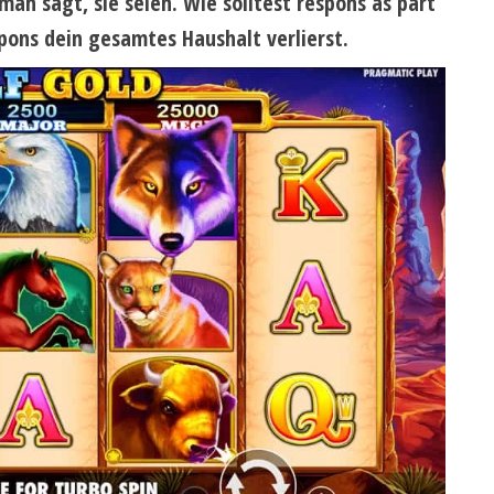
n sagt, sie seien. Wie solltest respons as part
pons dein gesamtes Haushalt verlierst.