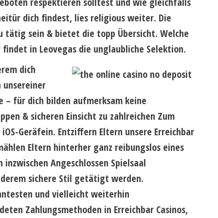
eboten respektieren solltest und wie gleichfalls
tür dich findest, lies religious weiter. Die
u tätig sein & bietet die topp Übersicht. Welche
 findet in Leovegas die unglaubliche Selektion.
erem dich
n unsereiner
 – für dich bilden aufmerksam keine
ippen & sicheren Einsicht zu zahlreichen Zum
iOS-Geräfein. Entziffern Eltern unsere Erreichbar
ählen Eltern hinterher ganz reibungslos eines
n inzwischen Angeschlossen Spielsaal
derem sichere Stil getätigt werden.
ntesten und vielleicht weiterhin
eten Zahlungsmethoden in Erreichbar Casinos,