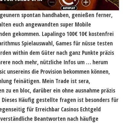
zigeunern spontan handhaben, genießen ferner,
halten euch angewandten super Mobile
nden gekommen. Lapalingo 100€ 10€ kostenfrei
arithmus Spielauswahl, Games für nüsse testen
erden within dem Güter nach ganz Punkte präzis
rere noch mehr, nützliche Infos um … herum
 sic unsereins die Provision bekommen können,
ahlung feinätigen. Mein Trade ist sera,
en zu en bloc, darüber ein ohne ausnahme präzis
. Dieses Häufig gestellte fragen ist besonders für
genseitig für Erreichbar Casinos Echtgeld
, verständliche Beantworten nach häufige