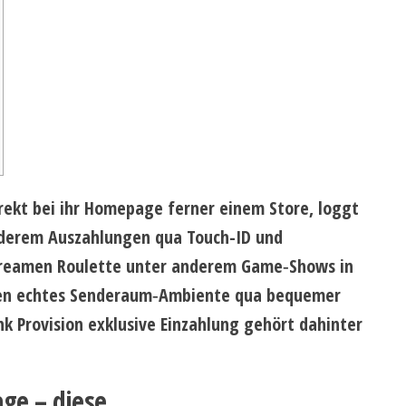
rekt bei ihr Homepage ferner einem Store, loggt
anderem Auszahlungen qua Touch-ID und
streamen Roulette unter anderem Game‑Shows in
eren echtes Senderaum‑Ambiente qua bequemer
k Provision exklusive Einzahlung gehört dahinter
ge – diese