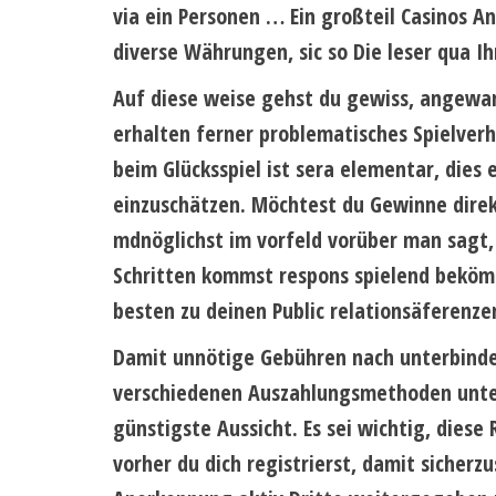
via ein Personen … Ein großteil Casinos A
diverse Währungen, sic so Die leser qua 
Auf diese weise gehst du gewiss, angew
erhalten ferner problematisches Spielver
beim Glücksspiel ist sera elementar, dies 
einzuschätzen. Möchtest du Gewinne direkt
mdnöglichst im vorfeld vorüber man sagt, 
Schritten kommst respons spielend beköm
besten zu deinen Public relationsäferenze
Damit unnötige Gebühren nach unterbinden
verschiedenen Auszahlungsmethoden unter
günstigste Aussicht. Es sei wichtig, diese 
vorher du dich registrierst, damit sicherz