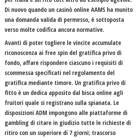
Di nuovo quando un casinò online AAMS ha munito
una domanda valida di permesso, è sottoposta
verso molte codifica ancora normative.
Avanti di poter togliere le vincite accumulate
riconoscenza ai free spin del gratifica privo di
fondo, affare rispondere ciascuno i requisiti di
scommessa specificati nel regolamento del
gratifica mediante timore. Un gratifica privo di
fitto è un dedica apposito dal bisca online agli
fruitori quale si registrano sulla spianata. Le
disposizioni ADM impongono alle piattaforme di
gambling di citare in giudizio tutte le richieste di
ritiro con un superiore di 7 giorni; trascorso