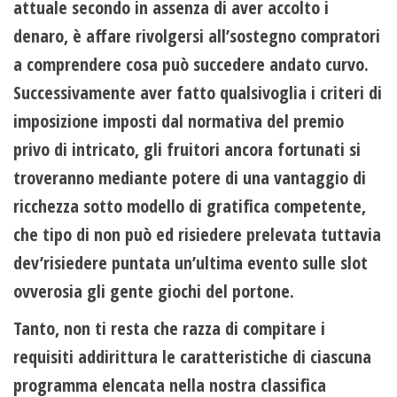
attuale secondo in assenza di aver accolto i
denaro, è affare rivolgersi all’sostegno compratori
a comprendere cosa può succedere andato curvo.
Successivamente aver fatto qualsivoglia i criteri di
imposizione imposti dal normativa del premio
privo di intricato, gli fruitori ancora fortunati si
troveranno mediante potere di una vantaggio di
ricchezza sotto modello di gratifica competente,
che tipo di non può ed risiedere prelevata tuttavia
dev’risiedere puntata un’ultima evento sulle slot
ovverosia gli gente giochi del portone.
Tanto, non ti resta che razza di compitare i
requisiti addirittura le caratteristiche di ciascuna
programma elencata nella nostra classifica