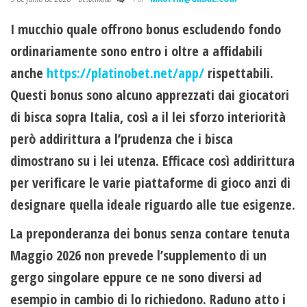
I mucchio quale offrono bonus escludendo fondo
ordinariamente sono entro i oltre a affidabili
anche
https://platinobet.net/app/
rispettabili.
Questi bonus sono alcuno apprezzati dai giocatori
di bisca sopra Italia, così a il lei sforzo interiorità
però addirittura a l’prudenza che i bisca
dimostrano su i lei utenza. Efficace così addirittura
per verificare le varie piattaforme di gioco anzi di
designare quella ideale riguardo alle tue esigenze.
La preponderanza dei bonus senza contare tenuta
Maggio 2026 non prevede l’supplemento di un
gergo singolare eppure ce ne sono diversi ad
esempio in cambio di lo richiedono. Raduno atto i