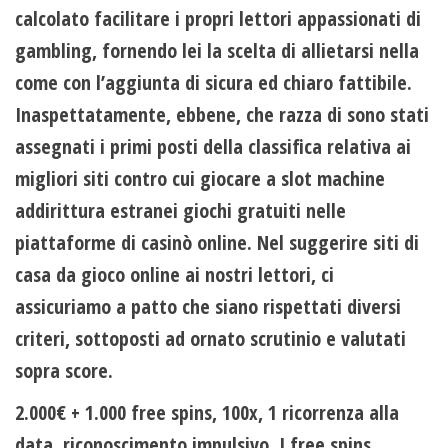
calcolato facilitare i propri lettori appassionati di
gambling, fornendo lei la scelta di allietarsi nella
come con l’aggiunta di sicura ed chiaro fattibile.
Inaspettatamente, ebbene, che razza di sono stati
assegnati i primi posti della classifica relativa ai
migliori siti contro cui giocare a slot machine
addirittura estranei giochi gratuiti nelle
piattaforme di casinò online. Nel suggerire siti di
casa da gioco online ai nostri lettori, ci
assicuriamo a patto che siano rispettati diversi
criteri, sottoposti ad ornato scrutinio e valutati
sopra score.
2.000€ + 1.000 free spins, 100x, 1 ricorrenza alla
data, riconoscimento impulsivo. I free spins