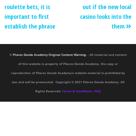
roulette bets, it is
out if the new local
important to first
casino looks into the
establish the phrase
them
©
Pilares Dande Academy Original Content Warning. .
All material and content
of this website is property of Pilares Dande Academy. the copy or
reproduction of Pilares Dande Academy’s website material is prohibited by
law and will be prosecuted. Copyright © 2021 Pilares Dande Academy. All
Rights Reserved.
Terms & Conditions
-
FAQ