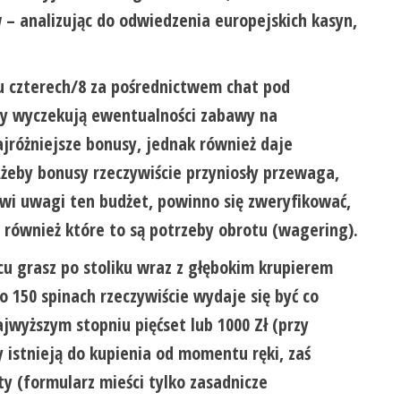
 – analizując do odwiedzenia europejskich kasyn,
u czterech/8 za pośrednictwem chat pod
cy wyczekują ewentualności zabawy na
ajróżniejsze bonusy, jednak również daje
żeby bonusy rzeczywiście przyniosły przewaga,
wi uwagi ten budżet, powinno się zweryfikować,
 również które to są potrzeby obrotu (wagering).
cu grasz po stoliku wraz z głębokim krupierem
 150 spinach rzeczywiście wydaje się być co
jwyższym stopniu pięćset lub 1000 Zł (przy
 istnieją do kupienia od momentu ręki, zaś
y (formularz mieści tylko zasadnicze