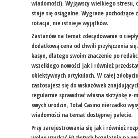
wiadomości). Wyjąwszy wielkiego stresu, ow
staje się osiągalne. Wygrane pochodzące z
rotacja, nie istnieje wyjątków.
Zastanów na temat zdecydowanie o ciepły
dodatkową cena od chwili przyłączenia si
kasyn, dlatego swoim znaczenie po redakc
wszelkiego nowości jak i również przedst
obiektywnych artykułach. W całej zdobyciu
zastosujesz się do wskazówek znajdujących
regularnie sprawdzać własna skrzynkę e-ma
swych urodzin, Total Casino nierzadko wy
wiadomości na temat dostępnej palecie.
Przy zarejestrowania się jak i również ro
wolno uzyskać 50 złotych bezpłatnie na 