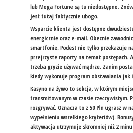
lub Mega Fortune są tu niedostępne. Znów
jest tutaj faktycznie ubogo.
Wsparcie klienta jest dostępne dwudziest
energicznie oraz e‑mail. Obecnie zawodni
smartfonie. Podest nie tylko przekazuje n
przejrzyste raporty na temat postępach. A
trzeba gryzie używać mądrze. Zanim posta
kiedy wykonuje program obstawiania jak i
Kasyno na żywo to sekcja, w którym miejs
transmitowanym w czasie rzeczywistym. Po
rozgrywać. Oznacza to z 50 Pln ugrasz w na
wypełnieniu wszelkiego kryteriów). Bonusy
aktywacja utrzymuje skromniej niż 2 minut