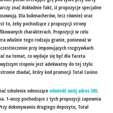
tarczy znać dokładnie fakt, iż propozycje specjalne
tosowują. Dla bukmacherów, lecz również oraz
st to, żeby pochodzące z propozycji strony
yfikowanych charakterach. Propozycji w celu
iera właśnie tego rodzaju granie, ponieważ w
czestniczenie przy imponujących rozgrywkach
ć na temat, co wydaje się być dla faceta
ajwyższym stopniu jest adekwatny do tej stylu
 stronie zbadać, który kod promocji Total Casino
wiać szkolenie odnoszące
odwiedź swój adres URL
ka. 1-wszy pochodzące z tych propozycji zapewnia
 Przy dokonywaniu drugiego depozytu, Total