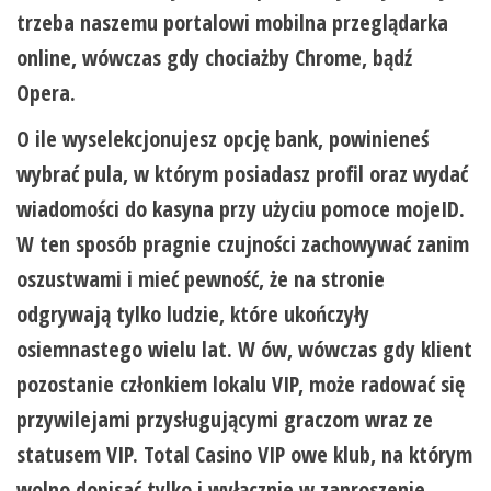
trzeba naszemu portalowi mobilna przeglądarka
online, wówczas gdy chociażby Chrome, bądź
Opera.
O ile wyselekcjonujesz opcję bank, powinieneś
wybrać pula, w którym posiadasz profil oraz wydać
wiadomości do kasyna przy użyciu pomoce mojeID.
W ten sposób pragnie czujności zachowywać zanim
oszustwami i mieć pewność, że na stronie
odgrywają tylko ludzie, które ukończyły
osiemnastego wielu lat. W ów, wówczas gdy klient
pozostanie członkiem lokalu VIP, może radować się
przywilejami przysługującymi graczom wraz ze
statusem VIP. Total Casino VIP owe klub, na którym
wolno dopisać tylko i wyłącznie w zaproszenie,