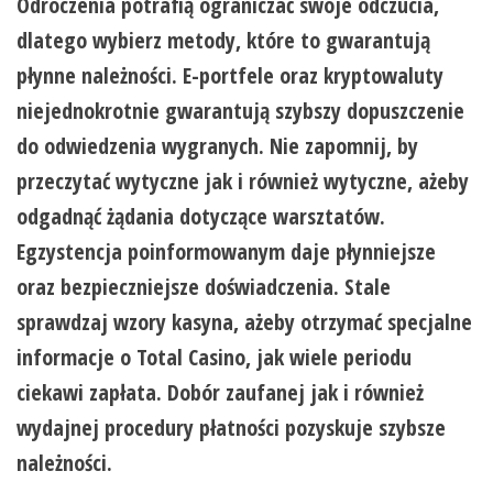
Odroczenia potrafią ograniczać swoje odczucia,
dlatego wybierz metody, które to gwarantują
płynne należności. E-portfele oraz kryptowaluty
niejednokrotnie gwarantują szybszy dopuszczenie
do odwiedzenia wygranych. Nie zapomnij, by
przeczytać wytyczne jak i również wytyczne, ażeby
odgadnąć żądania dotyczące warsztatów.
Egzystencja poinformowanym daje płynniejsze
oraz bezpieczniejsze doświadczenia. Stale
sprawdzaj wzory kasyna, ażeby otrzymać specjalne
informacje o Total Casino, jak wiele periodu
ciekawi zapłata. Dobór zaufanej jak i również
wydajnej procedury płatności pozyskuje szybsze
należności.