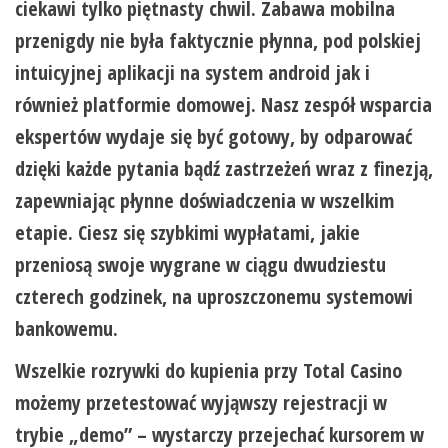
ciekawi tylko piętnasty chwil. Zabawa mobilna
przenigdy nie była faktycznie płynna, pod polskiej
intuicyjnej aplikacji na system android jak i
również platformie domowej. Nasz zespół wsparcia
ekspertów wydaje się być gotowy, by odparować
dzięki każde pytania bądź zastrzeżeń wraz z finezją,
zapewniając płynne doświadczenia w wszelkim
etapie. Ciesz się szybkimi wypłatami, jakie
przeniosą swoje wygrane w ciągu dwudziestu
czterech godzinek, na uproszczonemu systemowi
bankowemu.
Wszelkie rozrywki do kupienia przy Total Casino
możemy przetestować wyjąwszy rejestracji w
trybie „demo” – wystarczy przejechać kursorem w