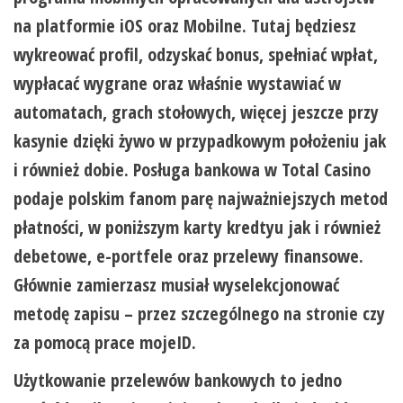
na platformie iOS oraz Mobilne. Tutaj będziesz
wykreować profil, odzyskać bonus, spełniać wpłat,
wypłacać wygrane oraz właśnie wystawiać w
automatach, grach stołowych, więcej jeszcze przy
kasynie dzięki żywo w przypadkowym położeniu jak
i również dobie. Posługa bankowa w Total Casino
podaje polskim fanom parę najważniejszych metod
płatności, w poniższym karty kredtyu jak i również
debetowe, e-portfele oraz przelewy finansowe.
Głównie zamierzasz musiał wyselekcjonować
metodę zapisu – przez szczególnego na stronie czy
za pomocą prace mojeID.
Użytkowanie przelewów bankowych to jedno