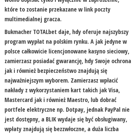
które to zostanie przekazane w link poczty
multimedialnej gracza.
Bukmacher TOTALbet daje, hdy oferuje najszybszy
program wypłat na polskim rynku. A jak jedyne w
polsce całkowicie licencjonowane kasyno sieciowy,
zamierzasz posiadać gwarancję, hdy Swoje ochrona
jak i również bezpieczeństwo znajdują się
najważniejszym wyborem. Zamierzasz wpłacić
nakłady z wykorzystaniem kart takich jak Visa,
Mastercard jak i również Maestro, lub dobrać
portfele elektryczne np. Dotpay, jednak PayPal nie
jest dostępny, a BLIK wydaje się być obsługiwany,
wpłaty znajdują się bezzwłoczne, a duża liczba