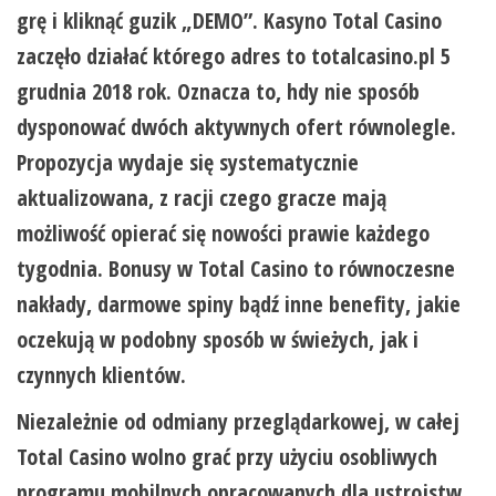
grę i kliknąć guzik „DEMO”. Kasyno Total Casino
zaczęło działać którego adres to totalcasino.pl 5
grudnia 2018 rok. Oznacza to, hdy nie sposób
dysponować dwóch aktywnych ofert równolegle.
Propozycja wydaje się systematycznie
aktualizowana, z racji czego gracze mają
możliwość opierać się nowości prawie każdego
tygodnia. Bonusy w Total Casino to równoczesne
nakłady, darmowe spiny bądź inne benefity, jakie
oczekują w podobny sposób w świeżych, jak i
czynnych klientów.
Niezależnie od odmiany przeglądarkowej, w całej
Total Casino wolno grać przy użyciu osobliwych
programu mobilnych opracowanych dla ustrojstw