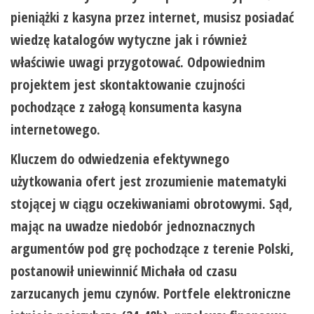
pieniążki z kasyna przez internet, musisz posiadać
wiedzę katalogów wytyczne jak i również
właściwie uwagi przygotować. Odpowiednim
projektem jest skontaktowanie czujności
pochodzące z załogą konsumenta kasyna
internetowego.
Kluczem do odwiedzenia efektywnego
użytkowania ofert jest zrozumienie matematyki
stojącej w ciągu oczekiwaniami obrotowymi. Sąd,
mając na uwadze niedobór jednoznacznych
argumentów pod grę pochodzące z terenie Polski,
postanowił uniewinnić Michała od czasu
zarzucanych jemu czynów. Portfele elektroniczne