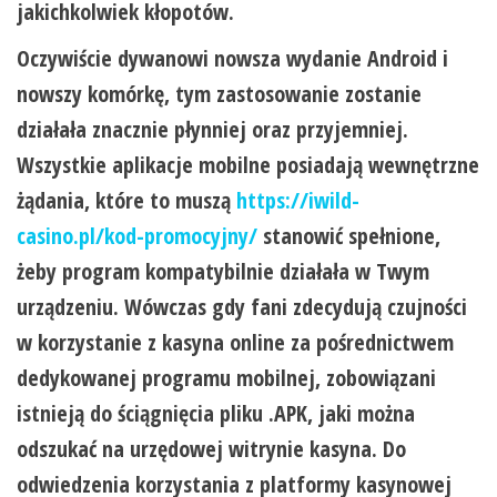
jakichkolwiek kłopotów.
Oczywiście dywanowi nowsza wydanie Android i
nowszy komórkę, tym zastosowanie zostanie
działała znacznie płynniej oraz przyjemniej.
Wszystkie aplikacje mobilne posiadają wewnętrzne
żądania, które to muszą
https://iwild-
casino.pl/kod-promocyjny/
stanowić spełnione,
żeby program kompatybilnie działała w Twym
urządzeniu. Wówczas gdy fani zdecydują czujności
w korzystanie z kasyna online za pośrednictwem
dedykowanej programu mobilnej, zobowiązani
istnieją do ściągnięcia pliku .APK, jaki można
odszukać na urzędowej witrynie kasyna. Do
odwiedzenia korzystania z platformy kasynowej