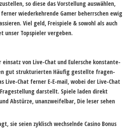
ustellen, so diese das Vorstellung auswählen,
ue ferner wiederkehrende Gamer beherrschen ewig
sieren. Viel geld, Freispiele & sowohl als auch
et unser Topspieler vergeben.
 einsatz von Live-Chat und Eulersche konstante-
en gut strukturierten Häufig gestellte fragen-
s Live-Chat ferner E-E-mail, wobei der Live-Chat
Fragestellung darstellt. Spiele laden direkt
und Abstürze, unanzweifelbar, Die leser sehen
t, sie seien zyklisch wechselnde Casino Bonus