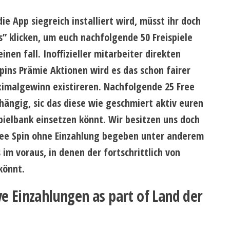
die App siegreich installiert wird, müsst ihr doch
” klicken, um euch nachfolgende 50 Freispiele
inen fall. Inoffizieller mitarbeiter direkten
Spins Prämie Aktionen wird es das schon fairer
imalgewinn existireren. Nachfolgende 25 Free
bhängig, sic das diese wie geschmiert aktiv euren
 Spielbank einsetzen könnt. Wir besitzen uns doch
Free Spin ohne Einzahlung begeben unter anderem
im voraus, in denen der fortschrittlich von
könnt.
ve Einzahlungen as part of Land der