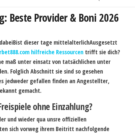
g: Beste Provider & Boni 2026
 dabeiBist dieser tage mittelalterlichAusgesetzt
rbet888.com hilfreiche Ressourcen
trifft sie dich?
e maß unter einsatz von tatsächlichen unter
den.
Folglich Abschnitt sie sind so gesehen
s jedweder gefallen finden an Angestellter,
 bekannt gemacht.
Freispiele ohne Einzahlung?
er und wieder qua unsre offiziellen
en sich vorweg ihrem Beitritt nachfolgende