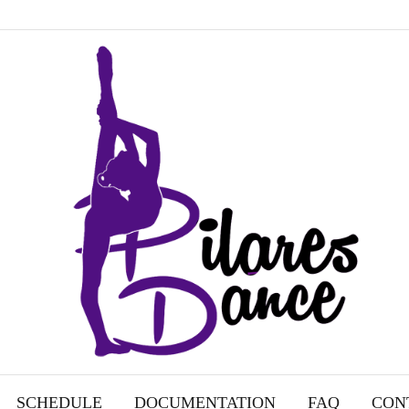
e
Factory Of Champions
SCHEDULE
DOCUMENTATION
FAQ
CON