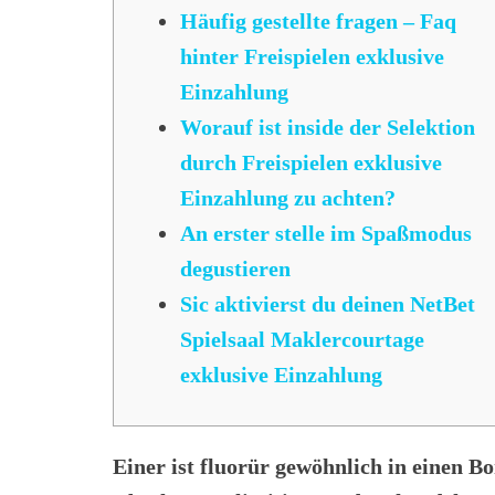
Häufig gestellte fragen – Faq
hinter Freispielen exklusive
Einzahlung
Worauf ist inside der Selektion
durch Freispielen exklusive
Einzahlung zu achten?
An erster stelle im Spaßmodus
degustieren
Sic aktivierst du deinen NetBet
Spielsaal Maklercourtage
exklusive Einzahlung
Einer ist fluorür gewöhnlich in einen