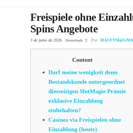
Freispiele ohne Einzah
Spins Angebote
3 de junio de 2026
Por
MAUFYM@GMA
Desactivado
Content
Darf meine wenigkeit denn
Bestandskunde untergeordnet
diesseitigen SlotMagie Prämie
exklusive Einzahlung
einbehalten?
Casinos via Freispielen ohne
Einzahlung (heute)