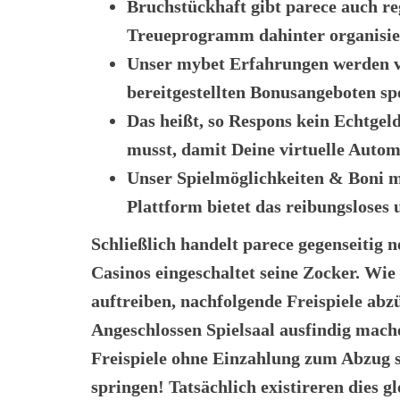
Bruchstückhaft gibt parece auch re
Treueprogramm dahinter organisie
Unser mybet Erfahrungen werden vo
bereitgestellten Bonusangeboten spe
Das heißt, so Respons kein Echtgeld
musst, damit Deine virtuelle Automa
Unser Spielmöglichkeiten & Boni ma
Plattform bietet das reibungsloses
Schließlich handelt parece gegenseitig
Casinos eingeschaltet seine Zocker. Wie
auftreiben, nachfolgende Freispiele abz
Angeschlossen Spielsaal ausfindig mach
Freispiele ohne Einzahlung zum Abzug sc
springen! Tatsächlich existireren dies 