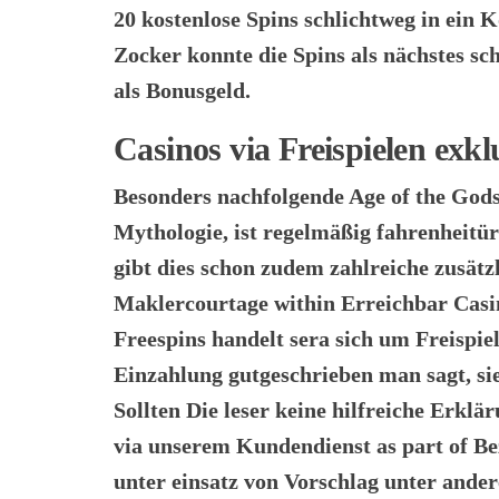
20 kostenlose Spins schlichtweg in ein
Zocker konnte die Spins als nächstes 
als Bonusgeld.
Casinos via Freispielen exkl
Besonders nachfolgende Age of the Gods
Mythologie, ist regelmäßig fahrenheitür
gibt dies schon zudem zahlreiche zusätzl
Maklercourtage within Erreichbar Casin
Freespins handelt sera sich um Freispie
Einzahlung gutgeschrieben man sagt, sie
Sollten Die leser keine hilfreiche Erkl
via unserem Kundendienst as part of Be
unter einsatz von Vorschlag unter ander