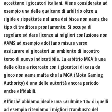
accettano i giocatori italiani. Viene considerata ad
esempio una delle qualcuno di arbitrio oltre a
rigide e rispettate nel area dei bisca non aams che
tipo di traditore prontamente. Si occupa di
regolare ed dare licenze ai migliori confusione non
AAMS ad esempio adottano misure verso
assicurare ai giocatori un ambiente di incontro
terso di nuovo indiscutibile. La arbitrio MGA è una
delle oltre a ricercate con i giocatori di casa da
gioco non aams malta che la MGA (Mota Gaming
Authority) è una delle autorità ancora periodo
anche affidabili.
Affinché abbiamo ideale una «Culmine 10» di quelli
ad esempio riteniamo i migliori trambusto del