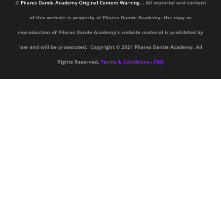
©
Pilares Dande Academy Original Content Warning. .
All material and content
of this website is property of Pilares Dande Academy. the copy or
reproduction of Pilares Dande Academy’s website material is prohibited by
law and will be prosecuted. Copyright © 2021 Pilares Dande Academy. All
Rights Reserved.
Terms & Conditions
-
FAQ