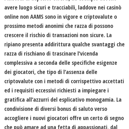
avere luogo sicuri e tracciabili, laddove nei casinò
online non AAMS sono in vigore e criptovalute o
prossimo metodi anonimi che razza di possono
crescere il rischio di transazioni non sicure. La
ripiano presenta addirittura qualche svantaggi che
razza di rischiano di trascinare l’vicenda
complessiva a seconda delle specifiche esigenze
dei giocatori, che tipo di l’assenza delle
criptovalute con i metodi di corrispettivo accettati
ed i requisiti eccessivi richiesti a impiegare i
gratifica all’azzurri del esplicativo monogamia. La
condivisione di diversi bonus di saluto verso
accogliere i nuovi giocatori offre un certo di segno
che può amare ad una fetta di appassionati, dal