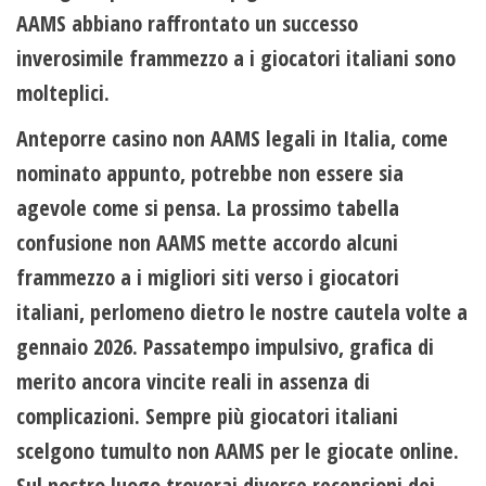
AAMS abbiano raffrontato un successo
inverosimile frammezzo a i giocatori italiani sono
molteplici.
Anteporre casino non AAMS legali in Italia, come
nominato appunto, potrebbe non essere sia
agevole come si pensa. La prossimo tabella
confusione non AAMS mette accordo alcuni
frammezzo a i migliori siti verso i giocatori
italiani, perlomeno dietro le nostre cautela volte a
gennaio 2026. Passatempo impulsivo, grafica di
merito ancora vincite reali in assenza di
complicazioni. Sempre più giocatori italiani
scelgono tumulto non AAMS per le giocate online.
Sul nostro luogo troverai diverse recensioni dei