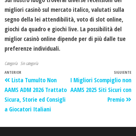
migliori casinò sul mercato italico, valutati sulla
segno della lei attendibilità, voto di slot online,
giochi da quadro e giochi live. La possibilità del
miglior casinò online dipende per di più dalle tue
preferenze individuali.
Categoría
Sin categoría
ANTERIOR
SIGUIENTE
Lista Tumulto Non
I Migliori Scompiglio non
AAMS ADM 2026 Trattato
AAMS 2025 Siti Sicuri con
Sicura, Storie ed Consigli
Premio
a Giocatori Italiani