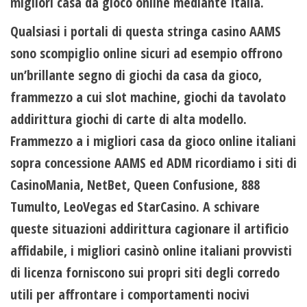
migliori casa da gioco online mediante Italia.
Qualsiasi i portali di questa stringa casino AAMS
sono scompiglio online sicuri ad esempio offrono
un’brillante segno di giochi da casa da gioco,
frammezzo a cui slot machine, giochi da tavolato
addirittura giochi di carte di alta modello.
Frammezzo a i migliori casa da gioco online italiani
sopra concessione AAMS ed ADM ricordiamo i siti di
CasinoMania, NetBet, Queen Confusione, 888
Tumulto, LeoVegas ed StarCasino. A schivare
queste situazioni addirittura cagionare il artificio
affidabile, i migliori casinò online italiani provvisti
di licenza forniscono sui propri siti degli corredo
utili per affrontare i comportamenti nocivi