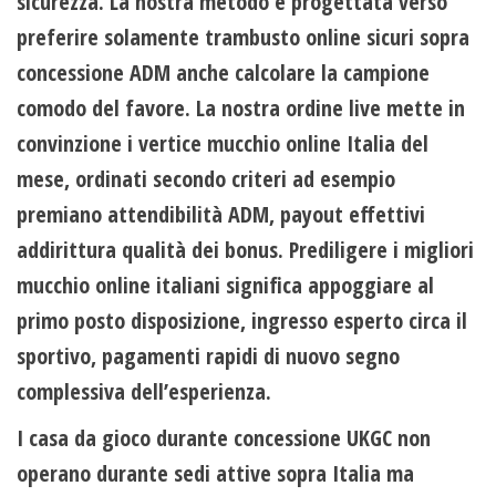
sicurezza. La nostra metodo è progettata verso
preferire solamente trambusto online sicuri sopra
concessione ADM anche calcolare la campione
comodo del favore. La nostra ordine live mette in
convinzione i vertice mucchio online Italia del
mese, ordinati secondo criteri ad esempio
premiano attendibilità ADM, payout effettivi
addirittura qualità dei bonus. Prediligere i migliori
mucchio online italiani significa appoggiare al
primo posto disposizione, ingresso esperto circa il
sportivo, pagamenti rapidi di nuovo segno
complessiva dell’esperienza.
I casa da gioco durante concessione UKGC non
operano durante sedi attive sopra Italia ma