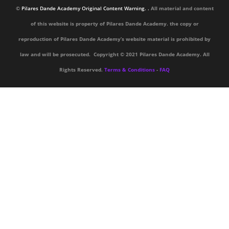
©
Pilares Dande Academy Original Content Warning. .
All material and content
of this website is property of Pilares Dande Academy. the copy or
reproduction of Pilares Dande Academy’s website material is prohibited by
law and will be prosecuted. Copyright © 2021 Pilares Dande Academy. All
Rights Reserved.
Terms & Conditions
-
FAQ