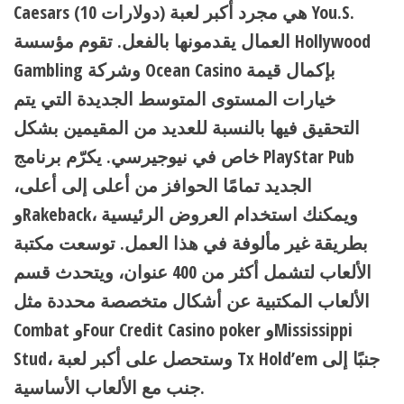
Caesars (10 دولارات) هي مجرد أكبر لعبة You.S.
العمال يقدمونها بالفعل. تقوم مؤسسة Hollywood
Gambling وشركة Ocean Casino بإكمال قيمة
خيارات المستوى المتوسط ​​الجديدة التي يتم
التحقيق فيها بالنسبة للعديد من المقيمين بشكل
خاص في نيوجيرسي. يكرّم برنامج PlayStar Pub
الجديد تمامًا الحوافز من أعلى إلى أعلى،
وRakeback، ويمكنك استخدام العروض الرئيسية
بطريقة غير مألوفة في هذا العمل. توسعت مكتبة
الألعاب لتشمل أكثر من 400 عنوان، ويتحدث قسم
الألعاب المكتبية عن أشكال متخصصة محددة مثل
Combat وFour Credit Casino poker وMississippi
Stud، وستحصل على أكبر لعبة Tx Hold’em جنبًا إلى
جنب مع الألعاب الأساسية.